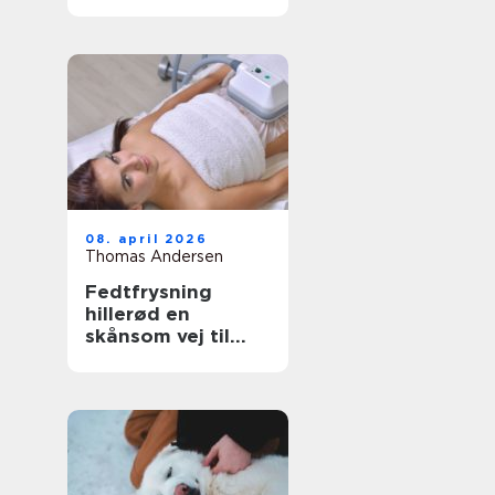
have- og
skovaffald
08. april 2026
Thomas Andersen
Fedtfrysning
hillerød en
skånsom vej til
mere markerede
former