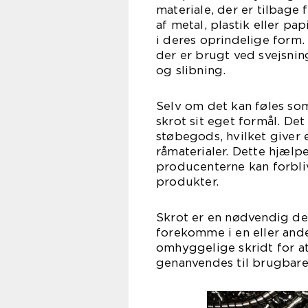
materiale, der er tilbage 
af metal, plastik eller pap
i deres oprindelige form. 
der er brugt ved svejsnin
og slibning.
Selv om det kan føles som
skrot sit eget formål. Det
støbegods, hvilket giver e
råmaterialer. Dette hjælp
producenterne kan forbliv
produkter.
Skrot er en nødvendig del
forekomme i en eller and
omhyggelige skridt for at
genanvendes til brugbare