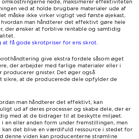
 omkostningerne nede, maksimerer effektiviteten
ningen ved at holde brugbare materialer ude af
et måske ikke virker vigtigt ved første øjekast,
g hvordan man håndterer det effektivt gøre hele
r, der ønsker at forblive rentable og samtidig
litet.
at få gode skrotpriser for ens skrot.
krothåndtering give ekstra fordele såsom øget
e, der arbejder med farlige materialer eller i
r producerer gnister. Det øger også
t sikre, at de producerede dele opfylder de
vordan man håndterer det effektivt, kan
ligt ud af deres processer og skabe dele, der er
dig med at de bidrager til at beskytte miljøet.
 i en eller anden form under fremstillingen, men
kan det blive en værdifuld ressource i stedet for
ed denne viden kan producenterne strømline