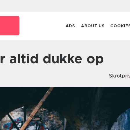
ADS
ABOUT US
COOKIE
er altid dukke op
Skrotpri