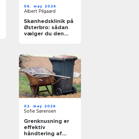
06. may 2026
Albert Pilgaard
Skønhedsklinik på
Østerbro: sådan
vælger du den
rigtige
02. may 2026
Sofie Sørensen
Grenknusning er
effektiv
håndtering af