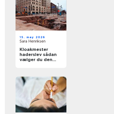
15. may 2026
Sara Henriksen
Kloakmester
haderslev sådan
vælger du den
rette fagmand til
kloakken