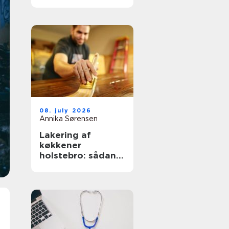
nemmere og
lækrere
08. july 2026
Annika Sørensen
Lakering af
køkkener
holstebro: sådan
får du et køkken
der føles som nyt