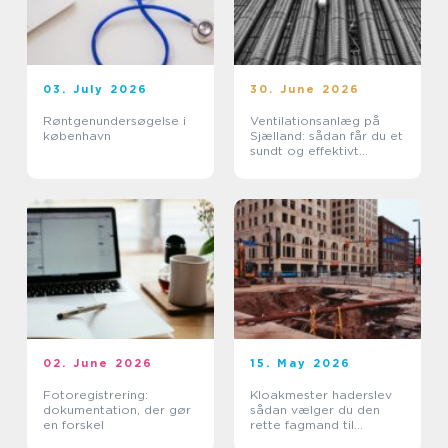
03. July 2026
30. June 2026
Røntgenundersøgelse i
Ventilationsanlæg på
københavn
Sjælland: sådan får du et
sundt og effektivt
indeklima
02. June 2026
15. May 2026
Fotoregistrering:
Kloakmester haderslev
dokumentation, der gør
sådan vælger du den
en forskel
rette fagmand til
kloakken