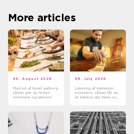
More articles
06. August 2026
08. July 2026
Mad ud af huset aalborg
Lakering af køkkener
sådan gør du festen
holstebro: sådan får du
nemmere og lækrere
et køkken der føles som
nyt