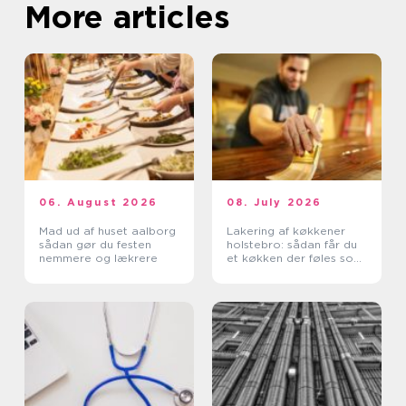
More articles
06. August 2026
08. July 2026
Mad ud af huset aalborg
Lakering af køkkener
sådan gør du festen
holstebro: sådan får du
nemmere og lækrere
et køkken der føles som
nyt