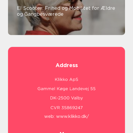
El Scooter: Frihed og Mobilitet for Ældre
og Gangbesværede
Address
web:
www.klikko.dk/