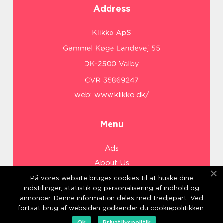
Address
web:
www.klikko.dk/
Menu
Ads
About Us
Cookies
På vores website bruges cookies til at huske dine
indstillinger, statistik og personalisering af indhold og
Contact
annoncer. Denne information deles med tredjepart. Ved
Sitemap
fortsat brug af websiden godkender du cookiepolitikken.
Ok
Privatlivspolitik