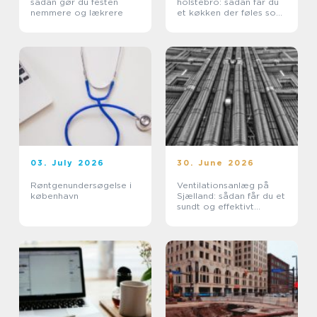
sådan gør du festen
holstebro: sådan får du
nemmere og lækrere
et køkken der føles som
nyt
03. July 2026
30. June 2026
Røntgenundersøgelse i
Ventilationsanlæg på
københavn
Sjælland: sådan får du et
sundt og effektivt
indeklima