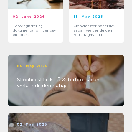
02. June 2026
15. May 2026
Fotoregistrering:
Kloakmester haderslev
dokumentation, der gør
sådan vælger du den
en forskel
rette fagmand til
kloakken
06. May 2026
Skønhedsklinik på Østerbro: sådan
vælger du den rigtige
02. May 2026