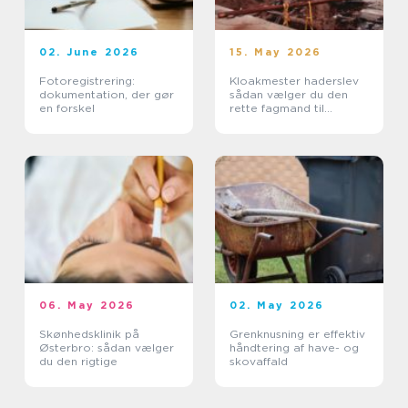
02. June 2026
15. May 2026
Fotoregistrering:
Kloakmester haderslev
dokumentation, der gør
sådan vælger du den
en forskel
rette fagmand til
kloakken
06. May 2026
02. May 2026
Skønhedsklinik på
Grenknusning er effektiv
Østerbro: sådan vælger
håndtering af have- og
du den rigtige
skovaffald