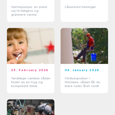
Varmepumpe: en enkel
Låsesmed helsingør
vej til billigere og
grønnere varme
03. February 2026
04. January 2026
Tandlæge vanløse sådan
Vinduespudser i
finder du en tryg og
Stenløse: sådan får du
kompetent klinik
klare ruder året rundt