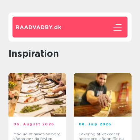
RAADVADBY.
dk
inspiration
06. August 2026
08. July 2026
Mad ud af huset aalborg
Lakering af køkkener
sådan gør du festen
holstebro: sådan får du