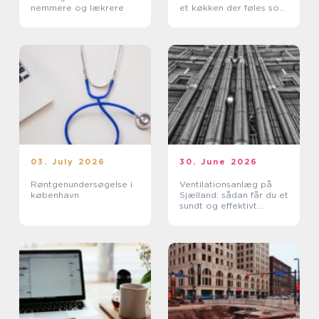
nemmere og lækrere
et køkken der føles som
nyt
03. July 2026
30. June 2026
Røntgenundersøgelse i
Ventilationsanlæg på
københavn
Sjælland: sådan får du et
sundt og effektivt
indeklima