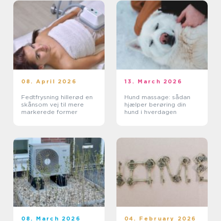
08. April 2026
13. March 2026
Fedtfrysning hillerød en
Hund massage: sådan
skånsom vej til mere
hjælper berøring din
markerede former
hund i hverdagen
08. March 2026
04. February 2026