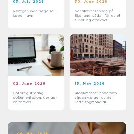
03. July 2026
30. June 2026
Røntgenundersøgelse i
Ventilationsanlæg på
københavn
Sjælland: sådan får du et
sundt og effektivt
indeklima
02. June 2026
15. May 2026
Fotoregistrering:
Kloakmester haderslev
dokumentation, der gør
sådan vælger du den
en forskel
rette fagmand til
kloakken
06. May 2026