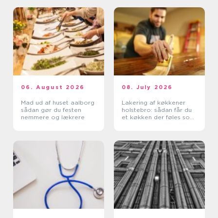
06. August 2026
08. July 2026
Mad ud af huset aalborg
Lakering af køkkener
sådan gør du festen
holstebro: sådan får du
nemmere og lækrere
et køkken der føles som
nyt