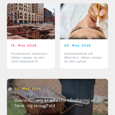
15. May 2026
06. May 2026
Kloakmester haderslev
Skønhedsklinik på
sådan vælger du den
Østerbro: sådan vælger
rette fagmand til
du den rigtige
kloakken
02. May 2026
Grenknusning er effektiv håndtering af
have- og skovaffald