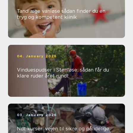
Tandlæge vanløse sådan finder du en
tryg og kompetent klinik
04. January 2026
Vinduespudser i Stenløse: sådan får du
klare ruder året rundt
03. January 2026
Ndt kurser: vejen til sikre og pålidelige