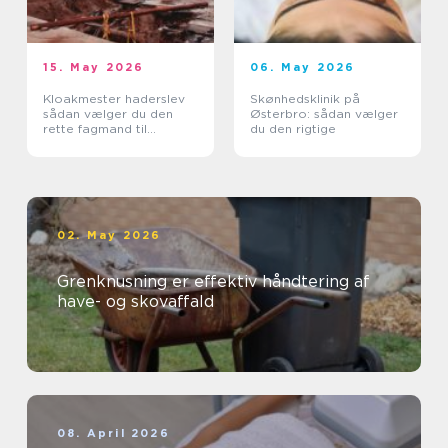
15. May 2026
06. May 2026
Kloakmester haderslev
Skønhedsklinik på
sådan vælger du den
Østerbro: sådan vælger
rette fagmand til
du den rigtige
kloakken
02. May 2026
Grenknusning er effektiv håndtering af
have- og skovaffald
08. April 2026