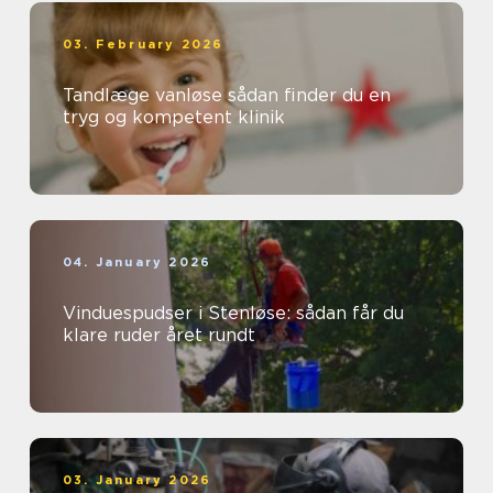
03. February 2026
Tandlæge vanløse sådan finder du en
tryg og kompetent klinik
04. January 2026
Vinduespudser i Stenløse: sådan får du
klare ruder året rundt
03. January 2026