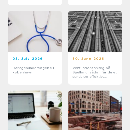
nyt
03. July 2026
30. June 2026
Røntgenundersøgelse i
Ventilationsanlæg på
københavn
Sjælland: sådan får du et
sundt og effektivt
indeklima