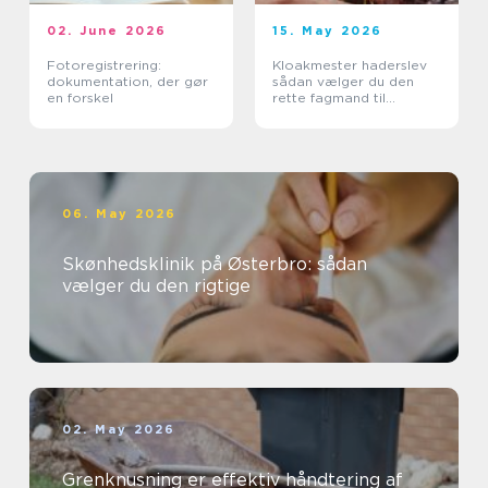
02. June 2026
15. May 2026
Fotoregistrering:
Kloakmester haderslev
dokumentation, der gør
sådan vælger du den
en forskel
rette fagmand til
kloakken
06. May 2026
Skønhedsklinik på Østerbro: sådan
vælger du den rigtige
02. May 2026
Grenknusning er effektiv håndtering af