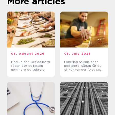
More articles
06. August 2026
08. July 2026
Mad ud af huset aalborg
Lakering af køkkener
sådan gør du festen
holstebro: sådan får du
nemmere og lækrere
et køkken der føles som
nyt