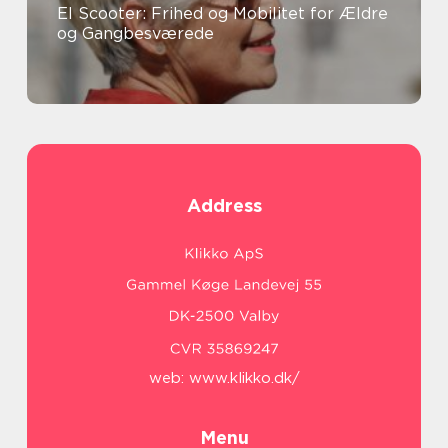
El Scooter: Frihed og Mobilitet for Ældre
og Gangbesværede
Address
web:
www.klikko.dk/
Menu