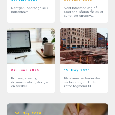
Røntgenundersøgelse i
Ventilationsanlæg på
københavn
Sjælland: sådan får du et
sundt og effektivt
indeklima
02. June 2026
15. May 2026
Fotoregistrering:
Kloakmester haderslev
dokumentation, der gør
sådan vælger du den
en forskel
rette fagmand til
kloakken
06. May 2026