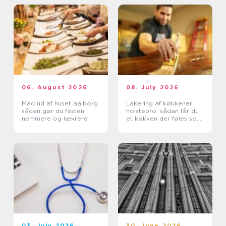
06. August 2026
08. July 2026
Mad ud af huset aalborg
Lakering af køkkener
sådan gør du festen
holstebro: sådan får du
nemmere og lækrere
et køkken der føles som
nyt
03. July 2026
30. June 2026