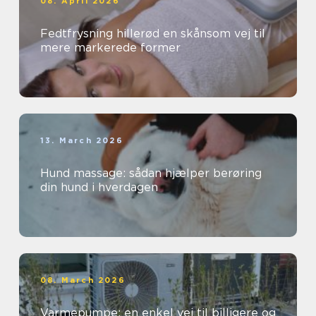
08. April 2026
Fedtfrysning hillerød en skånsom vej til
mere markerede former
13. March 2026
Hund massage: sådan hjælper berøring
din hund i hverdagen
08. March 2026
Varmepumpe: en enkel vej til billigere og