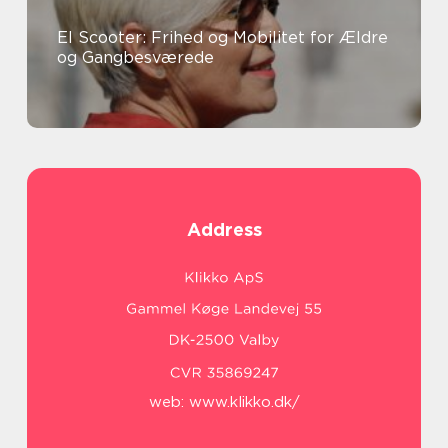
El Scooter: Frihed og Mobilitet for Ældre
og Gangbesværede
Address
web:
www.klikko.dk/