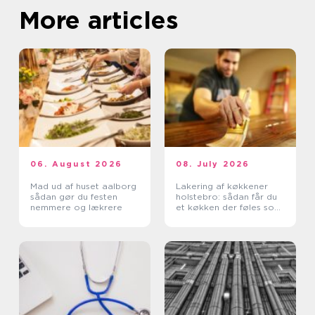
More articles
06. August 2026
08. July 2026
Mad ud af huset aalborg
Lakering af køkkener
sådan gør du festen
holstebro: sådan får du
nemmere og lækrere
et køkken der føles som
nyt