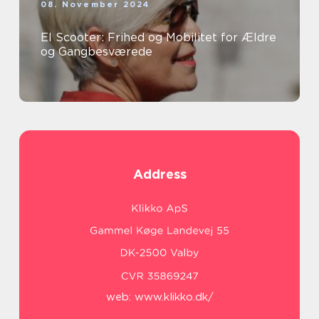
08. November 2024
El Scooter: Frihed og Mobilitet for Ældre
og Gangbesværede
Address
web:
www.klikko.dk/