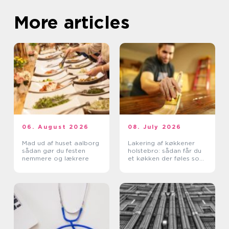
More articles
06. August 2026
08. July 2026
Mad ud af huset aalborg
Lakering af køkkener
sådan gør du festen
holstebro: sådan får du
nemmere og lækrere
et køkken der føles som
nyt