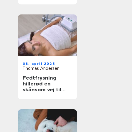
have- og
skovaffald
08. april 2026
Thomas Andersen
Fedtfrysning
hillerød en
skånsom vej til
mere markerede
former