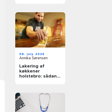
nemmere og
lækrere
08. july 2026
Annika Sørensen
Lakering af
køkkener
holstebro: sådan
får du et køkken
der føles som nyt