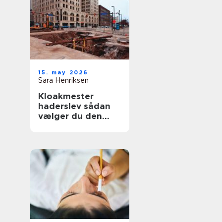
15. may 2026
Sara Henriksen
Kloakmester
haderslev sådan
vælger du den
rette fagmand til
kloakken