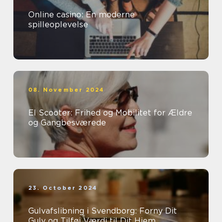
Online casino: En moderne
spilleoplevelse
08. November 2024
El Scooter: Frihed og Mobilitet for Ældre
og Gangbesværede
23. October 2024
Gulvafslibning i Svendborg: Forny Dit
Gulv og Tilføj Værdi til Dit Hjem