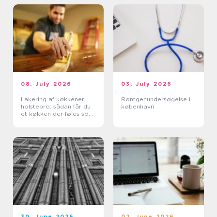
08. July 2026
03. July 2026
Lakering af køkkener
Røntgenundersøgelse i
holstebro: sådan får du
københavn
et køkken der føles som
nyt
30. June 2026
02. June 2026