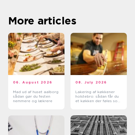
More articles
06. August 2026
08. July 2026
Mad ud af huset aalborg
Lakering af køkkener
sådan gør du festen
holstebro: sådan får du
nemmere og lækrere
et køkken der føles som
nyt