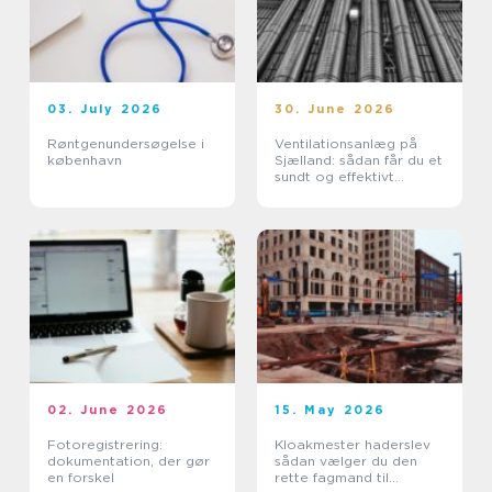
03. July 2026
30. June 2026
Røntgenundersøgelse i
Ventilationsanlæg på
københavn
Sjælland: sådan får du et
sundt og effektivt
indeklima
02. June 2026
15. May 2026
Fotoregistrering:
Kloakmester haderslev
dokumentation, der gør
sådan vælger du den
en forskel
rette fagmand til