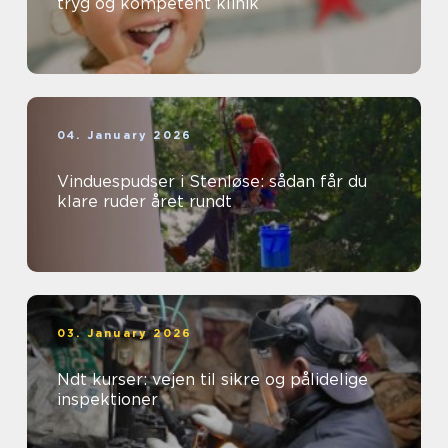
tryg og kompetent klinik
04. January 2026
Vinduespudser i Stenløse: sådan får du
klare ruder året rundt
03. January 2026
Ndt kurser: vejen til sikre og pålidelige
inspektioner