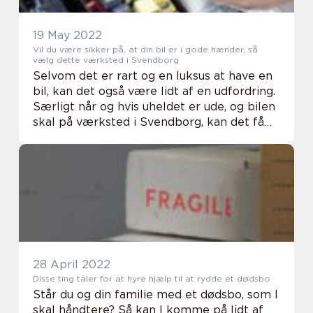
19 May 2022
Vil du være sikker på, at din bil er i gode hænder, så
vælg dette værksted i Svendborg
Selvom det er rart og en luksus at have en
bil, kan det også være lidt af en udfordring.
Særligt når og hvis uheldet er ude, og bilen
skal på værksted i Svendborg, kan det få
hverdagen til at gå i opløsning. Derfor kan
det være smart at have en fast ...
28 April 2022
Disse ting taler for at hyre hjælp til at rydde et dødsbo
Står du og din familie med et dødsbo, som I
skal håndtere? Så kan I komme på lidt af