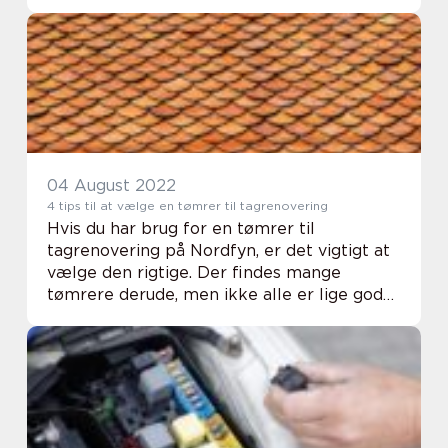
vælge et nyt tag – lige fra omkostninger og
holdbarhed til vægt og æste...
04 August 2022
4 tips til at vælge en tømrer til tagrenovering
Hvis du har brug for en tømrer til
tagrenovering på Nordfyn, er det vigtigt at
vælge den rigtige. Der findes mange
tømrere derude, men ikke alle er lige gode.
Her er fire tips, der kan hjælpe dig med at
vælge den rigtige til opgaven. Der er flere
tin...