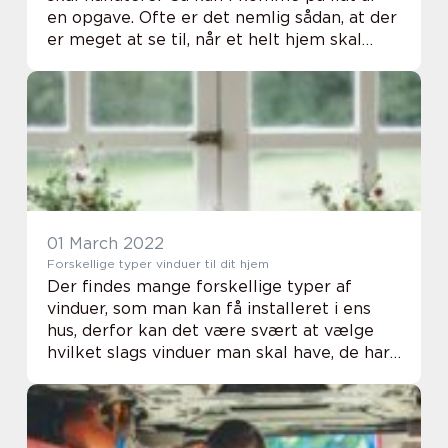
en opgave. Ofte er det nemlig sådan, at der
er meget at se til, når et helt hjem skal
ryddes. Det kan derfor også være guld
værd, at der hyres hjælp til denne del. T...
01 March 2022
Forskellige typer vinduer til dit hjem
Der findes mange forskellige typer af
vinduer, som man kan få installeret i ens
hus, derfor kan det være svært at vælge
hvilket slags vinduer man skal have, de har
nemlig alle forskellige egenskaber som
man kan tage til overvejelse inden man
køber si...