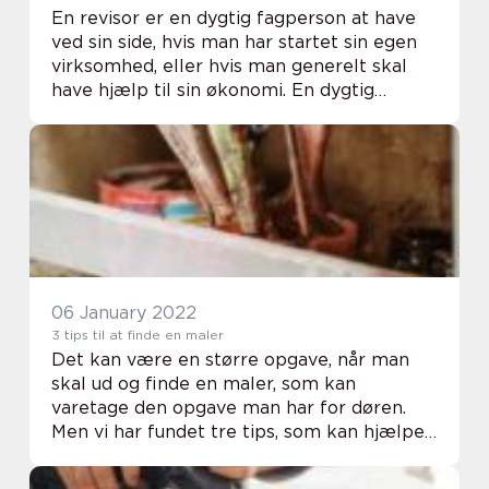
En revisor er en dygtig fagperson at have
ved sin side, hvis man har startet sin egen
virksomhed, eller hvis man generelt skal
have hjælp til sin økonomi. En dygtig
revisor kan godt kræve lidt research at
finde frem til, fordi man har flere ting, som...
06 January 2022
3 tips til at finde en maler
Det kan være en større opgave, når man
skal ud og finde en maler, som kan
varetage den opgave man har for døren.
Men vi har fundet tre tips, som kan hjælpe
dig på vej, så du undgår at blive snydt i
processen. Læs med herunder. Læs online