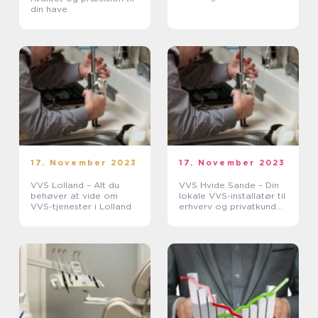
din have
17. November 2023
17. November 2023
VVS Lolland – Alt du
VVS Hvide Sande – Din
behøver at vide om
lokale VVS-installatør til
VVS-tjenester i Lolland
erhverv og privatkunder
i området