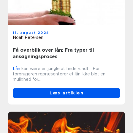
11. august 2024
Noah Petersen
Få overblik over lån: Fra typer til
ansøgningsproces
Lån
kan være en jungle at finde rundt i. For
forbrugeren repræsenterer et lån ikke blot en
mulighed for...
Læs artiklen