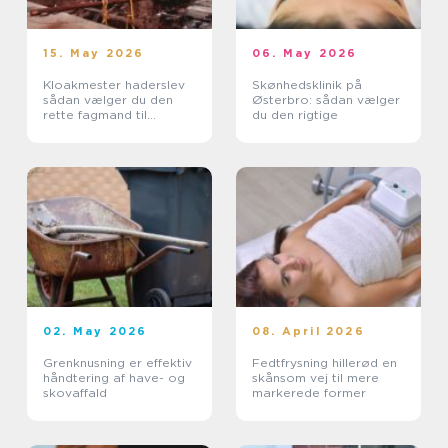
15. May 2026
06. May 2026
Kloakmester haderslev
Skønhedsklinik på
sådan vælger du den
Østerbro: sådan vælger
rette fagmand til
du den rigtige
kloakken
02. May 2026
08. April 2026
Grenknusning er effektiv
Fedtfrysning hillerød en
håndtering af have- og
skånsom vej til mere
skovaffald
markerede former