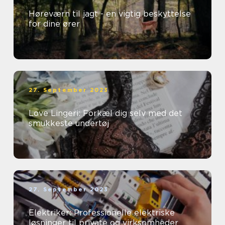
Høreværn til jagt - en vigtig beskyttelse
for dine ører
27. September 2023
Love Lingeri: Forkæl dig selv med det
smukkeste undertøj
27. September 2023
Elektriker: Professionelle elektriske
løsninger til private og virksomheder