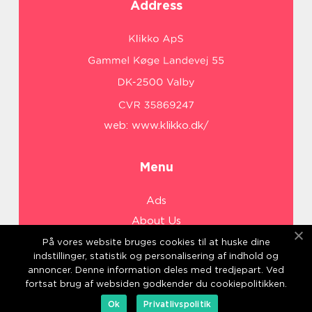
Address
web:
www.klikko.dk/
Menu
Ads
About Us
Cookies
På vores website bruges cookies til at huske dine
indstillinger, statistik og personalisering af indhold og
Contact
annoncer. Denne information deles med tredjepart. Ved
Sitemap
fortsat brug af websiden godkender du cookiepolitikken.
Ok
Privatlivspolitik