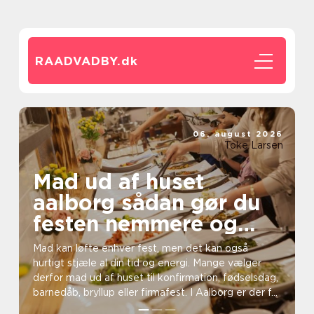
RAADVADBY.
dk
06. august 2026
Toke Larsen
Mad ud af huset
aalborg sådan gør du
festen nemmere og
lækrere
Mad kan løfte enhver fest, men det kan også
hurtigt stjæle al din tid og energi. Mange vælger
derfor mad ud af huset til konfirmation, fødselsdag,
barnedåb, bryllup eller firmafest. I Aalborg er der f...