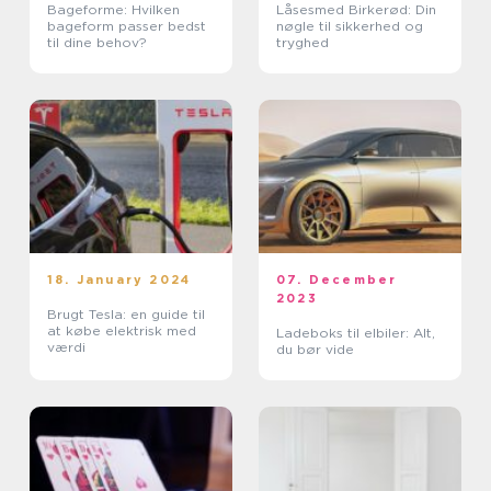
Bageforme: Hvilken
Låsesmed Birkerød: Din
bageform passer bedst
nøgle til sikkerhed og
til dine behov?
tryghed
18. January 2024
07. December
2023
Brugt Tesla: en guide til
at købe elektrisk med
Ladeboks til elbiler: Alt,
værdi
du bør vide