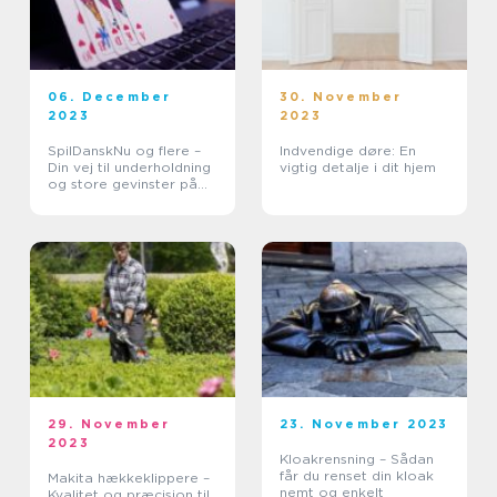
06. December
30. November
2023
2023
SpilDanskNu og flere –
Indvendige døre: En
Din vej til underholdning
vigtig detalje i dit hjem
og store gevinster på
online casinoer
29. November
23. November 2023
2023
Kloakrensning – Sådan
får du renset din kloak
Makita hækkeklippere –
nemt og enkelt
Kvalitet og præcision til