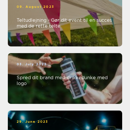
09. August 2023
Teltudlejning - Gør dit event til en succes
med de rette telte
03. July 2023
Spred dit brand med drikkedunke med
logo
29. June 2023