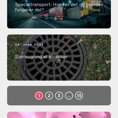
Specialtransport: Hvad er det og hvordan
fungerer det?
29. June 2023
Slamsugning af kloakker
1
2
3
…
15