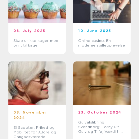
08. July 2025
10. June 2025
Skab unikke kager med
Online casino: En
print til kage
moderne spilleoplevelse
08. November
23. October 2024
2024
Gulvafslibning i
Svendborg: Forny Dit
El Scooter: Frihed og
Gulv og Tilføj Værdi til
Mobilitet for Ældre og
Dit Hjem
Gangbesværede